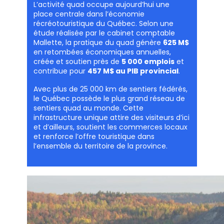
L’activité quad occupe aujourd’hui une
place centrale dans l’économie
récréotouristique du Québec. Selon une
étude réalisée par le cabinet comptable
Mallette, la pratique du quad génère
625 M$
en retombées économiques annuelles,
créée et soutien près de
5 000 emplois
et
contribue pour
457 M$ au PIB provincial
.
Avec plus de 25 000 km de sentiers fédérés,
le Québec possède le plus grand réseau de
sentiers quad au monde. Cette
infrastructure unique attire des visiteurs d’ici
et d’ailleurs, soutient les commerces locaux
et renforce l’offre touristique dans
l’ensemble du territoire de la province.