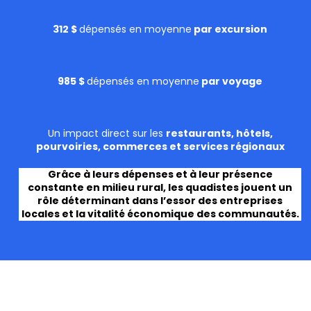
312 $
dépensés en moyenne
par excursion
985 $
dépensés en moyenne
par voyage
Un impact direct sur les
restaurants, hôtels,
pourvoiries, commerces et services régionaux
Grâce à leurs dépenses et à leur présence
constante en milieu rural, les quadistes jouent un
rôle déterminant dans l’essor des entreprises
locales et la vitalité économique des communautés.