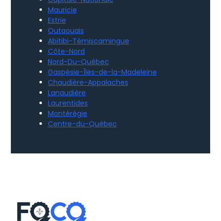
Mauricie
Estrie
Outaouais
Abitibi-Témiscamingue
Côte-Nord
Nord-Du-Québec
Gaspésie-Îles-de-la-Madeleine
Chaudière-Appalaches
Lanaudière
Laurentides
Montérégie
Centre-du-Québec