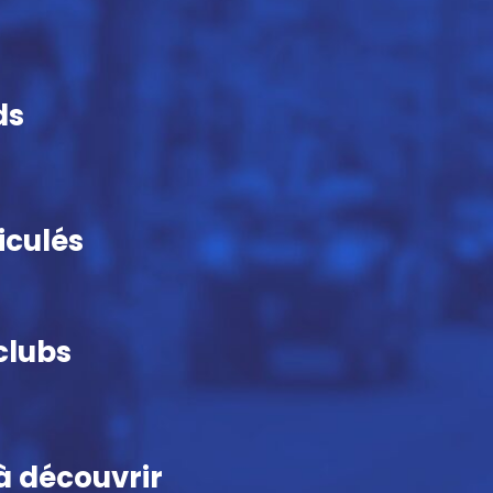
ds
iculés
clubs
 à découvrir