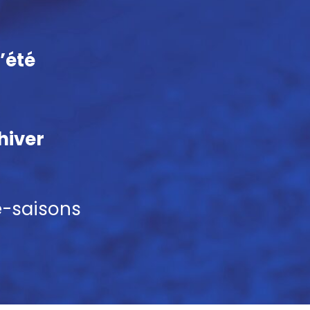
’été
hiver
e-saisons