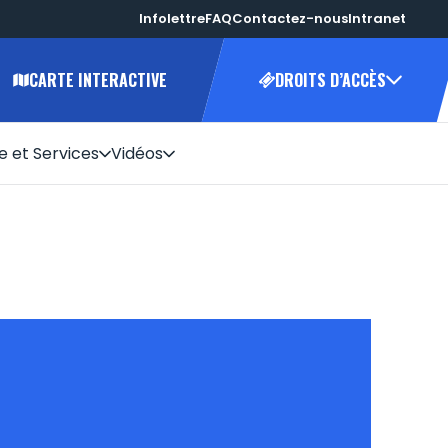
Infolettre
FAQ
Contactez-nous
Intranet
CARTE INTERACTIVE
DROITS D’ACCÈS
e et Services
Vidéos
25-2026
 votre