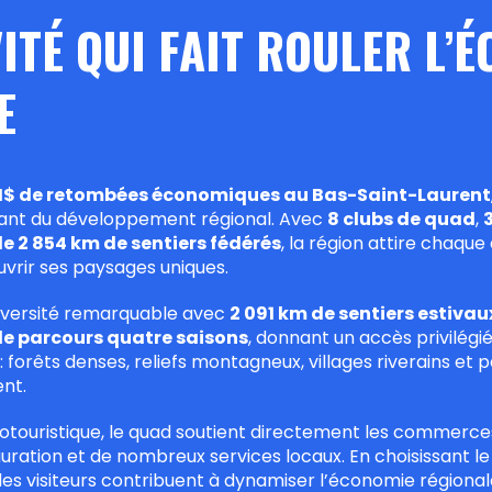
ITÉ QUI FAIT ROULER L’
E
 M$ de retombées économiques au Bas-Saint-Laurent
ortant du développement régional. Avec
8 clubs de quad
,
e 2 854 km de sentiers fédérés
, la région attire chaque
vrir ses paysages uniques.
 diversité remarquable avec
2 091 km de sentiers estivau
e parcours quatre saisons
, donnant un accès privilégi
 forêts denses, reliefs montagneux, villages riverains et
ent.
otouristique, le quad soutient directement les commerces
uration et de nombreux services locaux. En choisissant l
 les visiteurs contribuent à dynamiser l’économie régional