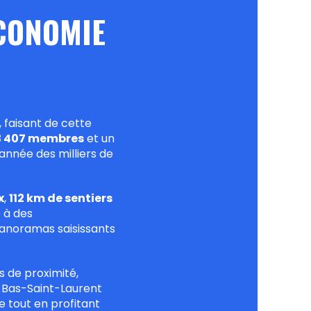
ÉCONOMIE
, faisant de cette
3 407 membres
et un
 année des milliers de
x
,
112 km de sentiers
é à des
 panoramas saisissants
 de proximité,
e Bas-Saint-Laurent
e tout en profitant