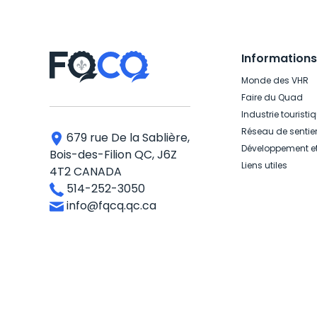
Informations
Monde des VHR
Faire du Quad
Industrie touristi
Réseau de sentie
679 rue De la Sablière,
Développement e
Bois-des-Filion QC, J6Z
Liens utiles
4T2 CANADA
514-252-3050
info@fqcq.qc.ca