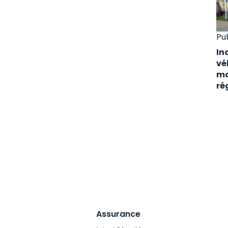
Pu
In
vé
ma
ré
Assurance