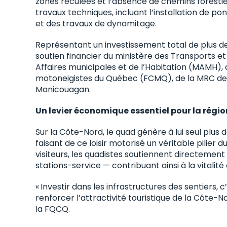
zones reculées et l’absence de chemins forestier
travaux techniques, incluant l’installation de p
et des travaux de dynamitage.
Représentant un investissement total de plus de 1,
soutien financier du ministère des Transports et
Affaires municipales et de l’Habitation (MAMH), 
motoneigistes du Québec (FCMQ), de la MRC de
Manicouagan.
Un levier économique essentiel pour la régio
Sur la Côte-Nord, le quad génère à lui seul plu
faisant de ce loisir motorisé un véritable pili
visiteurs, les quadistes soutiennent directement 
stations-service — contribuant ainsi à la vitalit
« Investir dans les infrastructures des sentiers,
renforcer l’attractivité touristique de la Côte-N
la FQCQ.