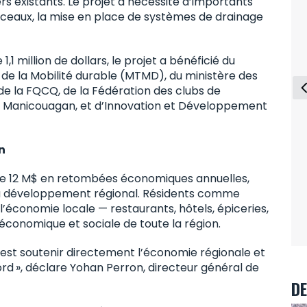
s existants. Le projet a nécessité d’importants
onceaux, la mise en place de systèmes de drainage
1 million de dollars, le projet a bénéficié du
 de la Mobilité durable (MTMD), du ministère des
de la FQCQ, de la Fédération des clubs de
 Manicouagan, et d’Innovation et Développement
n
s de 12 M$ en retombées économiques annuelles,
er du développement régional. Résidents comme
l’économie locale — restaurants, hôtels, épiceries,
é économique et sociale de toute la région.
 c’est soutenir directement l’économie régionale et
ord », déclare Yohan Perron, directeur général de
DE