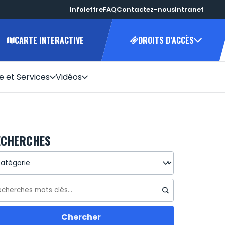
Infolettre
FAQ
Contactez-nous
Intranet
CARTE INTERACTIVE
DROITS D’ACCÈS
e et Services
Vidéos
25-2026
 votre
ECHERCHES