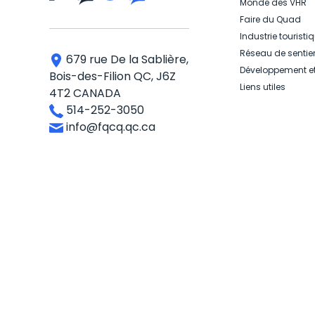
Monde des VHR
Faire du Quad
Industrie touristi
Réseau de sentie
679 rue De la Sablière,
Développement e
Bois-des-Filion QC, J6Z
Liens utiles
4T2 CANADA
514-252-3050
info@fqcq.qc.ca