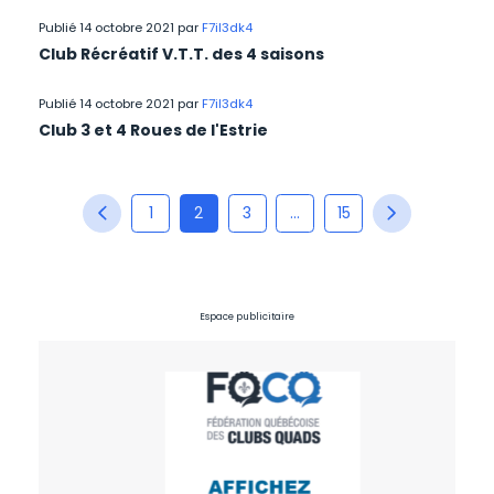
Publié 14 octobre 2021 par
F7il3dk4
Club Récréatif V.T.T. des 4 saisons
Publié 14 octobre 2021 par
F7il3dk4
Club 3 et 4 Roues de l'Estrie
PAGINATION DES PUBLICATIONS
1
2
3
…
15
Espace publicitaire