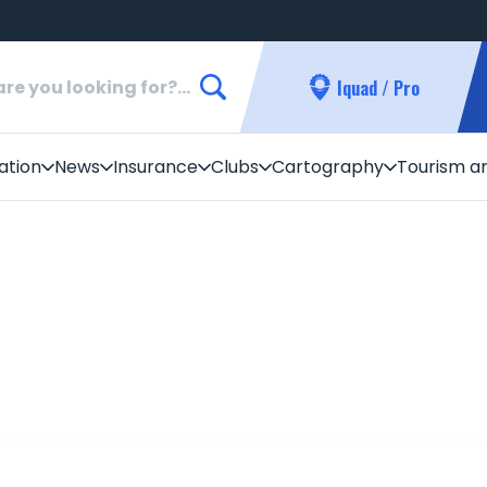
Iquad / Pro
ation
News
Insurance
Clubs
Cartography
Tourism a
me to All-terrain vehicle world
ATV and the Envir
2025-2026 TRAIL PASS RATES
g Quads
Development and 
d Trail Network
Useful links
CONTACT A CLUB