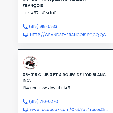
FRANÇOIS
C.P. 457 G0M 1H0
(819) 918-6933
HTTP://GRANDST-FRANCOIS.FQCQ.QC.CA
05-018 CLUB 3 ET 4 ROUES DE L'OR BLANC
INC.
194 Boul Coakley J1T 1A5
(819) 716-0270
www.facebook.com/Club3et4rouesOrBlanc