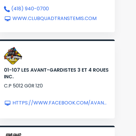
(418) 940-0700
WWW.CLUBQUADTRANSTEMIS.COM
01-107 LES AVANT-GARDISTES 3 ET 4 ROUES
INC.
C.P 5012 G0R 1Z0
HTTPS://WWW.FACEBOOK.COM/AVANTGARDISTES3ET4ROUES/?LOCALE=FR_CA