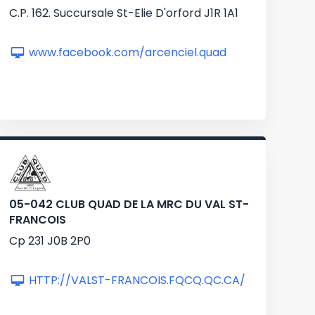
C.P. 162. Succursale St-Elie D'orford J1R 1A1
www.facebook.com/arcenciel.quad
05-042 CLUB QUAD DE LA MRC DU VAL ST-
FRANCOIS
Cp 231 J0B 2P0
HTTP://VALST-FRANCOIS.FQCQ.QC.CA/