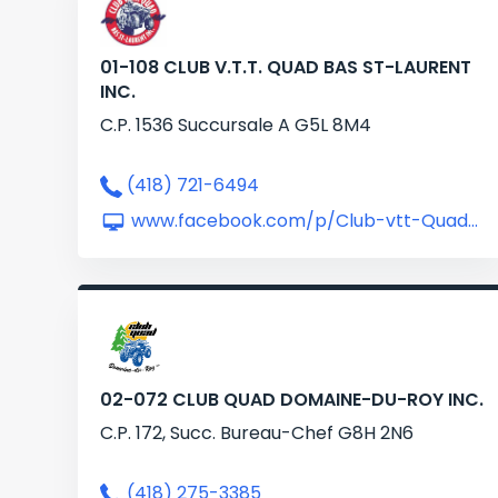
01-108 CLUB V.T.T. QUAD BAS ST-LAURENT
INC.
C.P. 1536 Succursale A G5L 8M4
(418) 721-6494
www.facebook.com/p/Club-vtt-Quad-Bas-St-Laurent-100064756956255/?locale=fr_CA
02-072 CLUB QUAD DOMAINE-DU-ROY INC.
C.P. 172, Succ. Bureau-Chef G8H 2N6
(418) 275-3385