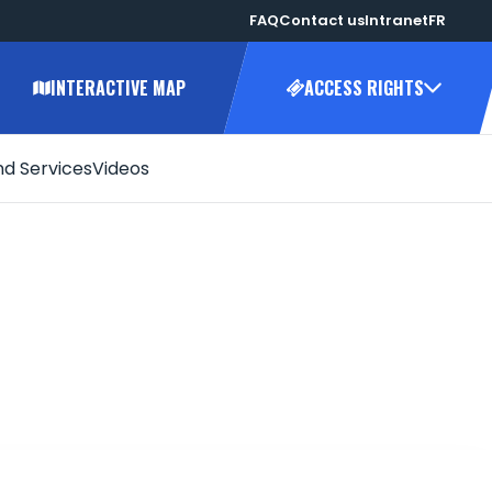
FAQ
Contact us
Intranet
FR
INTERACTIVE MAP
ACCESS RIGHTS
nd Services
Videos
onment
promotion