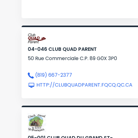
04-046 CLUB QUAD PARENT
50 Rue Commerciale C.P. 89 G0X 3P0
(819) 667-2377
HTTP://CLUBQUADPARENT.FQCQ.QC.CA
05-001 CLUB QUAD DU GRAND ST-