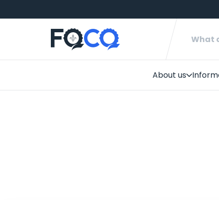
About us
Inform
Welco
Ridin
Marke