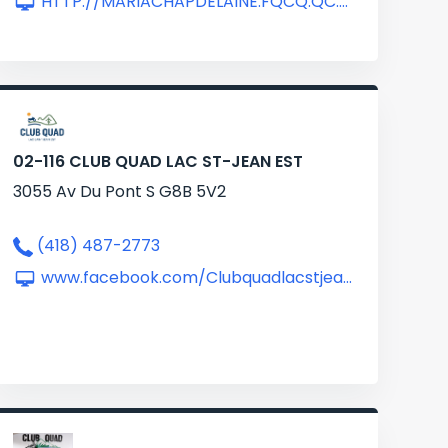
HTTP://MARIACHAPDELAINE.FQCQ.QC.CA/
02-116 CLUB QUAD LAC ST-JEAN EST
3055 Av Du Pont S G8B 5V2
(418) 487-2773
www.facebook.com/Clubquadlacstjeanest