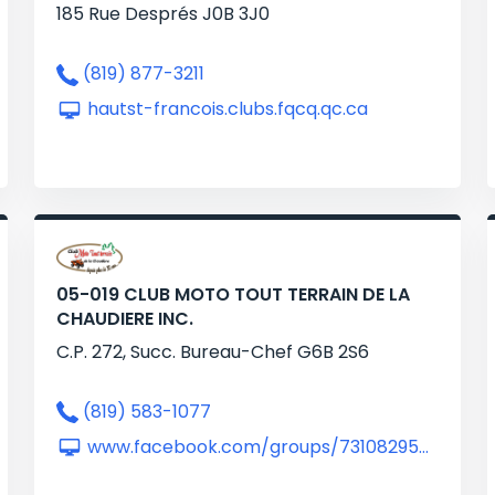
185 Rue Després J0B 3J0
(819) 877-3211
hautst-francois.clubs.fqcq.qc.ca
05-019 CLUB MOTO TOUT TERRAIN DE LA
CHAUDIERE INC.
C.P. 272, Succ. Bureau-Chef G6B 2S6
(819) 583-1077
www.facebook.com/groups/731082957502516/