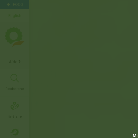
FQCQ
English
Aide
Recherche
Itinéraire
Mi