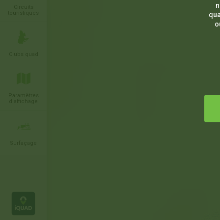
n
Circuits
touristiques
qua
o
Clubs quad
Paramètres
d'affichage
Surfaçage